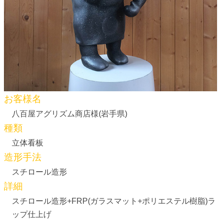
お客様名
八百屋アグリズム商店様(岩手県)
種類
立体看板
造形手法
スチロール造形
詳細
スチロール造形+FRP(ガラスマット+ポリエステル樹脂)ラ
ップ仕上げ