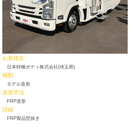
お客様名
日本特種ボディ株式会社(埼玉県)
種類
モデル造形
造形手法
FRP造形
詳細
FRP製品型抜き